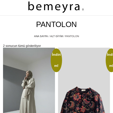
0
PANTOLON
ANA SAYFA
/
ALT GİYİM
/ PANTOLON
2 sonucun tümü gösteriliyor
İndiri
İndi
m!
m