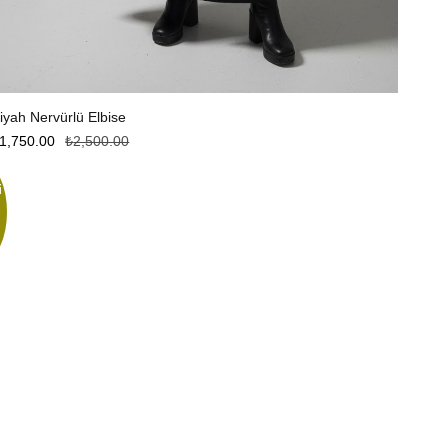
Sepete Ekle
iyah Nervürlü Elbise
1,750.00
₺
2,500.00
i