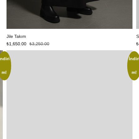
Devamını oku
Jile Takım
S
₺
1,650.00
₺
3,250.00
₺
İndiri
İndir
m!
m!