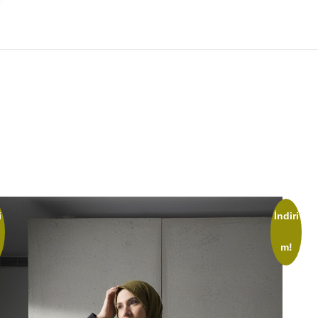
i
İndiri
m!