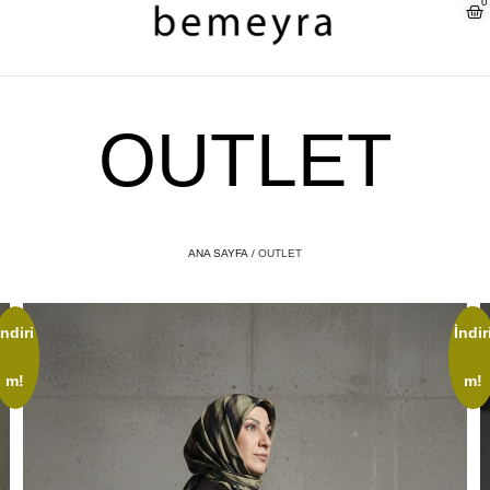
0
OUTLET
ANA SAYFA
/ OUTLET
İndiri
İndir
m!
m!