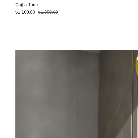
Çağla Tunik
₺
1,100.00
₺
1,850.00