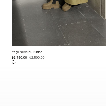
Seçenekler
Yeşil Nervürlü Elbise
₺
1,750.00
₺
2,500.00