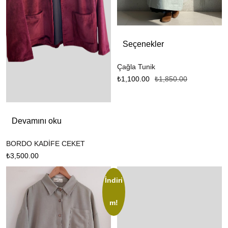
Seçenekler
Çağla Tunik
₺
1,100.00
₺
1,850.00
Devamını oku
BORDO KADİFE CEKET
₺
3,500.00
İndiri
m!