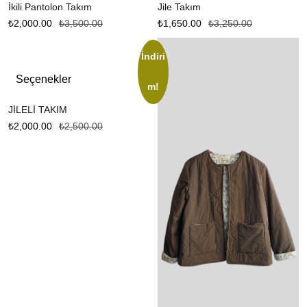
İkili Pantolon Takım
Jile Takım
₺
2,000.00
₺
3,500.00
₺
1,650.00
₺
3,250.00
İndiri
Seçenekler
m!
JİLELİ TAKIM
₺
2,000.00
₺
2,500.00