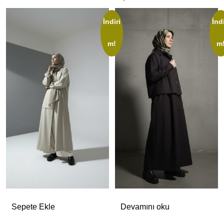
İndiri
İndi
m!
m
Sepete Ekle
Devamını oku