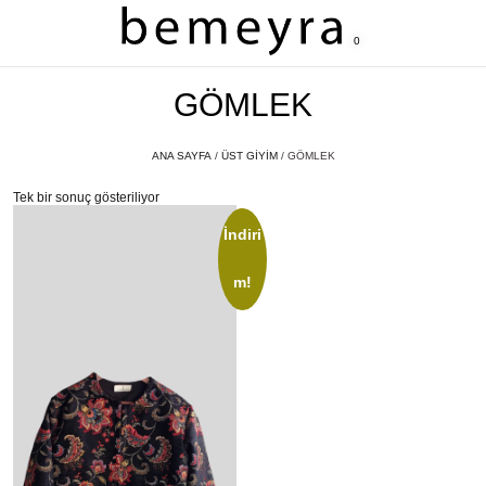
0
GÖMLEK
ANA SAYFA
/
ÜST GİYİM
/ GÖMLEK
Tek bir sonuç gösteriliyor
İndiri
m!