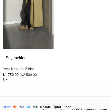
Seçenekler
Yeşil Nervürlü Elbise
₺
1,750.00
₺
2,500.00
Mesafeli
İptal – İade
bemeyra.com
© 2026