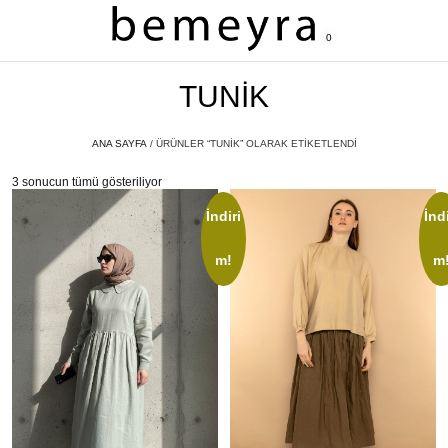
0
TUNIK
ANA SAYFA
/ ÜRÜNLER “TUNIK” OLARAK ETIKETLENDI
3 sonucun tümü gösteriliyor
İndiri
İndi
m!
m